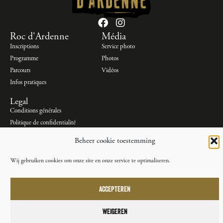
Roc d'Ardenne
Média
Inscriptions
Service photo
Programme
Photos
Parcours
Vidéos
Infos pratiques
Legal
Conditions générales
Politique de confidentialité
Politique en matière de cookies
Beheer cookie toestemming
Wij gebruiken cookies om onze site en onze service te optimaliseren.
©
Copyri
Golazo
ACCEPTEREN
Sports
NV
WEIGEREN