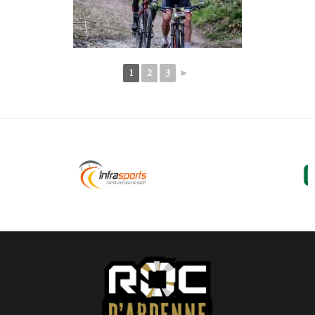
1
2
3
►